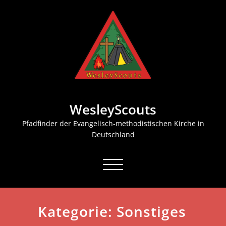
Zum
Inhalt
springen
WesleyScouts
Pfadfinder der Evangelisch-methodistischen Kirche in
Deutschland
Schalte
Navigation
Kategorie:
Sonstiges