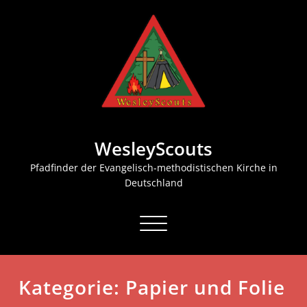
Zum
Inhalt
springen
WesleyScouts
Pfadfinder der Evangelisch-methodistischen Kirche in
Deutschland
Schalte
Navigation
Kategorie:
Papier und Folie